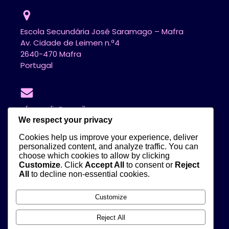
Escola Secundária José Saramago – Mafra
Av. Cidade de Leimen n.ª4
2640-470 Mafra
Portugal
cfaerc.dir@gmail.com
We respect your privacy
Cookies help us improve your experience, deliver
personalized content, and analyze traffic. You can
+963 698 362
choose which cookies to allow by clicking
+261 819 551
Customize
. Click
Accept All
to consent or
Reject
All
to decline non-essential cookies.
Redes Sociais
Customize
Reject All